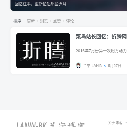
回忆往事，重新拾起那些岁月
排序
更新
浏览
点赞
评论
菜鸟站长回忆：折腾网
兰宁·LANIN
5月27日
关于博客