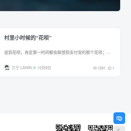
村里小时候的“花呗”
说到花呗，肯定第一时间都会联想到支付宝的那个花呗；不得不说，这个花呗还真不错，没钱也能轻轻松松剁手；而我从十来岁就接触过“花呗”了，那么我回顾回顾我的童年往事！ 那个时候我们还是一...
兰宁·LANIN
12月8日
1291
1