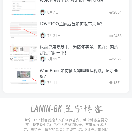
WordPress主题-系统邮件美化代码
8月7日
2854
LOVETOO主题后台如何发布文章？
7月31日
2468
以前是用爱发电，为情怀买单。现在：网站
建设了解一下！
7月11日
2327
WordPress如何插入哔哩哔哩视频，显示全
屏？
7月11日
1371
兰宁Lanin博客创始人来自江西吉安，兰宁博客主要分
享一些平常生活中的个人感想和体会，甚至是技术指
导、总结等；博客的愿景：希望在保留我那些珍贵记忆