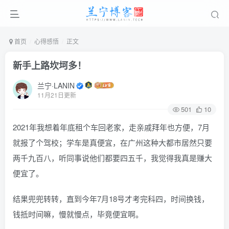
首页
心得感悟
正文
新手上路坎坷多！
兰宁·LANIN
11月21日更新
501
10
2021年我想着年底租个车回老家，走亲戚拜年也方便，7月
就报了个驾校；学车是真便宜，在广州这种大都市居然只要
两千九百八，听同事说他们都要四五千，我觉得我真是赚大
便宜了。
结果兜兜转转，直到今年7月18号才考完科四，时间换钱，
钱抵时间嘛，慢就慢点，毕竟便宜啊。