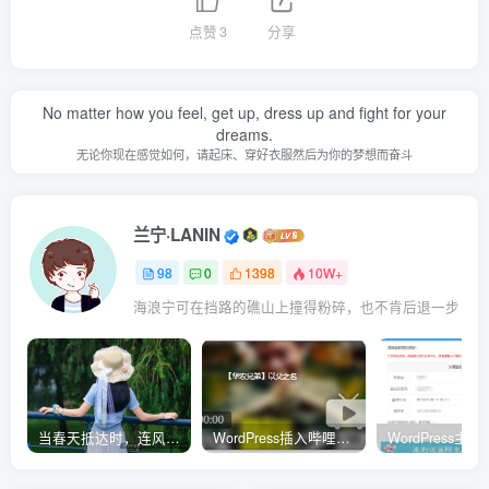
点赞
3
分享
No matter how you feel, get up, dress up and fight for your
dreams.
无论你现在感觉如何，请起床、穿好衣服然后为你的梦想而奋斗
兰宁·LANIN
98
0
1398
10W+
海浪宁可在挡路的礁山上撞得粉碎，也不肯后退一步
当春天抵达时，连风都带着清甜的味道
WordPress插入哔哩哔哩（B站）视频自适应PC电脑端的样式代码