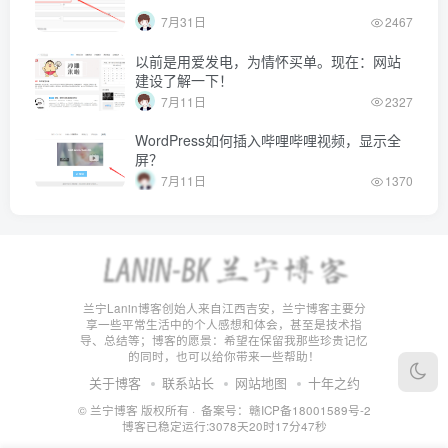
7月31日
2467
以前是用爱发电，为情怀买单。现在：网站
建设了解一下！
7月11日
2327
WordPress如何插入哔哩哔哩视频，显示全
屏？
7月11日
1370
兰宁Lanin博客创始人来自江西吉安，兰宁博客主要分
享一些平常生活中的个人感想和体会，甚至是技术指
导、总结等；博客的愿景：希望在保留我那些珍贵记忆
的同时，也可以给你带来一些帮助！
关于博客
联系站长
网站地图
十年之约
© 兰宁博客 版权所有 ·
备案号：赣ICP备18001589号-2
博客已稳定运行:
3078天20时17分48秒