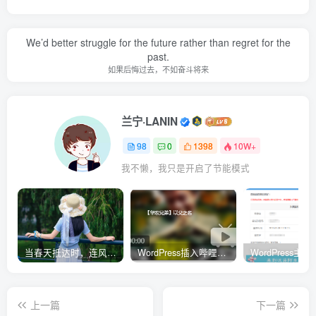
We’d better struggle for the future rather than regret for the
past.
如果后悔过去，不如奋斗将来
兰宁·LANIN
98
0
1398
10W+
我不懒，我只是开启了节能模式
当春天抵达时，连风都带着清甜的味道
WordPress插入哔哩哔哩（B站）视频自适应PC电脑端的样式代码
上一篇
下一篇