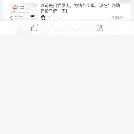
以前是用爱发电，为情怀买单。现在：网站
建设了解一下！
7月11日
2327
1
WordPress如何插入哔哩哔哩视频，显示全
屏？
7月11日
1371
兰宁Lanin博客创始人来自江西吉安，兰宁博客主要分
享一些平常生活中的个人感想和体会，甚至是技术指
导、总结等；博客的愿景：希望在保留我那些珍贵记忆
的同时，也可以给你带来一些帮助！
关于博客
联系站长
网站地图
十年之约
© 兰宁博客 版权所有 ·
备案号：赣ICP备18001589号-2
博客已稳定运行:
3080天13时41分46秒