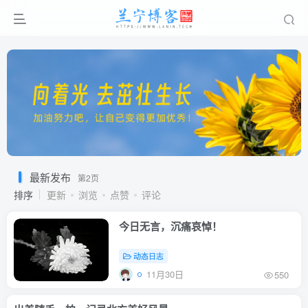
最新发布
第2页
排序
更新
浏览
点赞
评论
今日无言，沉痛哀悼！
动态日志
11月30日
550