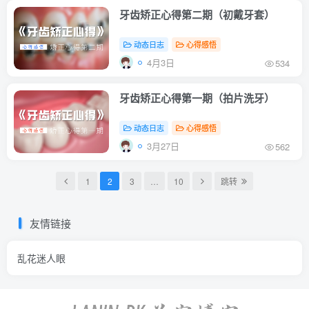
牙齿矫正心得第二期（初戴牙套）
动态日志
心得感悟
4月3日
534
牙齿矫正心得第一期（拍片洗牙）
动态日志
心得感悟
3月27日
562
1
2
3
…
10
跳转
友情链接
乱花迷人眼