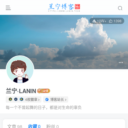
10W+
1398
兰宁·LANIN
4枚徽章
博客站长
每一个不曾起舞的日子，都是对生命的辜负
文章
98
收藏
0
粉丝
0