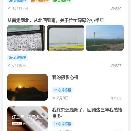
影像创作
心得感悟
灵感创作
10月17日
530
从南走到北，从北回到南，关于忙忙碌碌的小半年
心得感悟
6月16日
527
我的摄影心得
心得感悟
2月9日
582
我终究还是阳了，回顾这三年我感悟
良多~
心得感悟