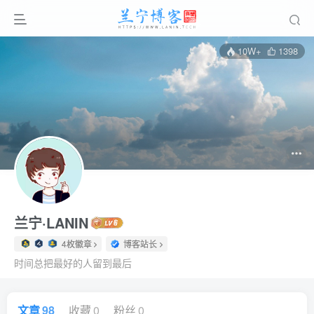
10W+
1398
兰宁·LANIN
4枚徽章
博客站长
时间总把最好的人留到最后
文章
98
收藏
0
粉丝
0