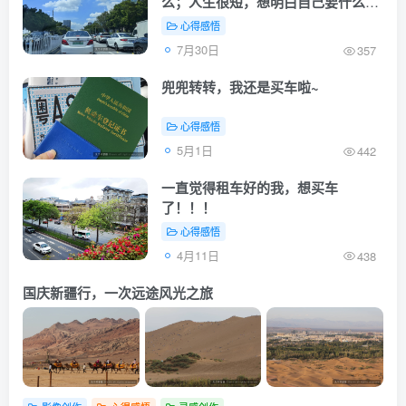
么；人生很短，想明白自己要什么就
朝着这个方向不断努力奋斗吧！
心得感悟
7月30日
357
兜兜转转，我还是买车啦~
心得感悟
5月1日
442
一直觉得租车好的我，想买车
了！！！
心得感悟
4月11日
438
国庆新疆行，一次远途风光之旅