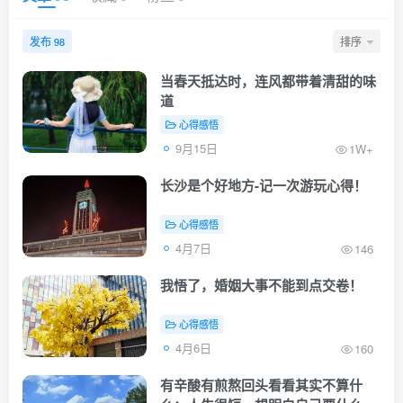
发布
排序
98
当春天抵达时，连风都带着清甜的味
道
心得感悟
9月15日
1W+
长沙是个好地方-记一次游玩心得！
心得感悟
4月7日
146
我悟了，婚姻大事不能到点交卷！
心得感悟
4月6日
160
有辛酸有煎熬回头看看其实不算什