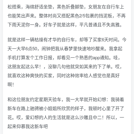
松搭乘，海绵舒适坐垫，黑色折叠脚垫，女朋友在自行车上
也能笑出声来。整体时尚又搭配黑色2/5包裹的挡泥板，不再
下雨天泥你一身。好车子就是这样，平凡普通且不失高雅。
就是这样一辆枯燥有才华的自行车，却等了买家6天时间。今
天一大早6点50，闹钟把我从春梦里快速地吵醒来。我拿起
手机打算发个工作日报，却看见一个熟悉的app通知。哇，
这朋友起这么早！，没聊几句他就突如其来的下了单。哎，
就喜欢这种爽快的买家，同时这种效率给人感觉也是真好
啊！
和这位朋友约定星期天验车，我一大早就开始幻想：我骑着
新车在路上驰骋被小姐姐所欣赏的样子，我顿时心里了开了
花。哎，爱幻想的人的生活就是这么沙雕且中二！所以，一
起来仰慕我这新车吧