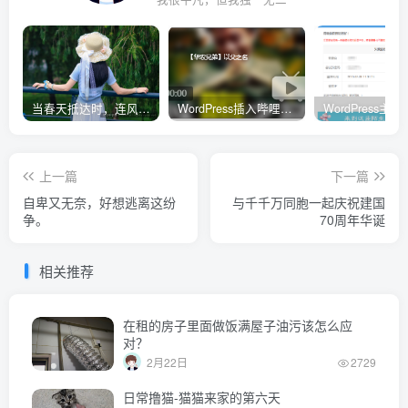
当春天抵达时，连风都带着清甜的味道
WordPress插入哔哩哔哩（B站）视频自适应PC电脑端的样式代码
上一篇
下一篇
自卑又无奈，好想逃离这纷
与千千万同胞一起庆祝建国
争。
70周年华诞
相关推荐
在租的房子里面做饭满屋子油污该怎么应
对？
2月22日
2729
日常撸猫-猫猫来家的第六天