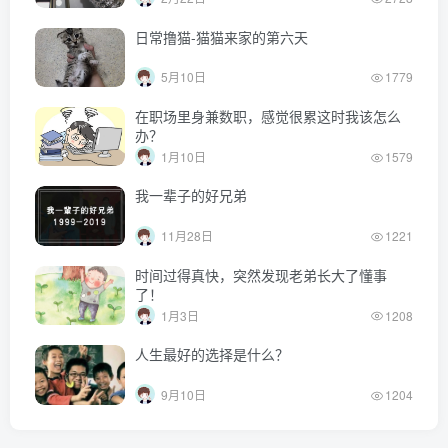
日常撸猫-猫猫来家的第六天
5月10日
1779
在职场里身兼数职，感觉很累这时我该怎么
办？
1月10日
1579
我一辈子的好兄弟
11月28日
1221
时间过得真快，突然发现老弟长大了懂事
了！
1月3日
1208
人生最好的选择是什么？
9月10日
1204