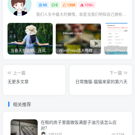
98
0
1398
10W+
我们人生中最大的懒惰，就是当我们明知自己拥有作出选择的能力，却不去主动改变而是放任它的生活态度
当春天抵达时，连风都带着清甜的味道
WordPress插入哔哩哔哩（B站）视频自适应PC电脑端的样式代码
上一篇
下一篇
无更多文章
日常撸猫-猫猫来家的第六天
相关推荐
在租的房子里面做饭满屋子油污该怎么应
对？
2月22日
2728