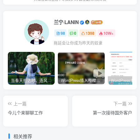
兰宁·LANIN
98
0
1398
10W+
拖延会让你成为昨天的奴隶
当春天抵达时，连风都带着清甜的味道
WordPress插入哔哩哔哩（B站）视频自适应PC电脑端的样式代码
上一篇
下一篇
今儿个来聊聊工作
第一次接待国外客户
相关推荐