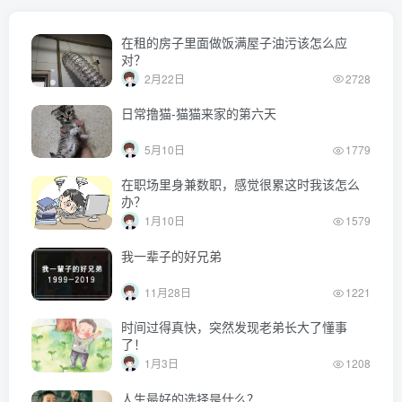
在租的房子里面做饭满屋子油污该怎么应
对？
2月22日
2728
日常撸猫-猫猫来家的第六天
5月10日
1779
在职场里身兼数职，感觉很累这时我该怎么
办？
1月10日
1579
我一辈子的好兄弟
11月28日
1221
时间过得真快，突然发现老弟长大了懂事
了！
1月3日
1208
人生最好的选择是什么？