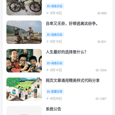
动态日志
9月18日
990
自卑又无奈，好想逃离这纷争。
动态日志
9月15日
831
人生最好的选择是什么？
动态日志
9月10日
1204
网页文章通用精美样式代码分享
资源分享
8月29日
1367
系统公告