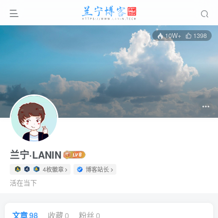
10W+
1398
兰宁·LANIN
4枚徽章
博客站长
活在当下
文章
98
收藏
0
粉丝
0