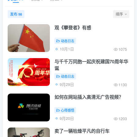
发布
排序
98
观《攀登者》有感
动态日志
10月1日
1075
与千千万同胞一起庆祝建国70周年华
诞
动态日志
9月29日
1130
如何在网站插入高清无广告视频？
心得感悟
9月20日
1203
卖了一辆枯燥平凡的自行车